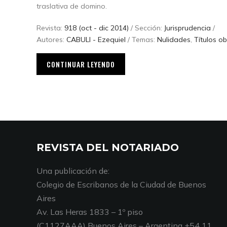
traslativa de domino.
Revista:
918 (oct - dic 2014)
/ Sección:
Jurisprudencia
/
Autores:
CABULI - Ezequiel
/ Temas:
Nulidades
,
Títulos o
CONTINUAR LEYENDO
REVISTA DEL NOTARIADO
Una publicación de:
Colegio de Escribanos de la Ciudad de Buenos
Aires
Av. Las Heras 1833 – 1º piso
(C1127AAA) Buenos Aires – Argentina +54 11