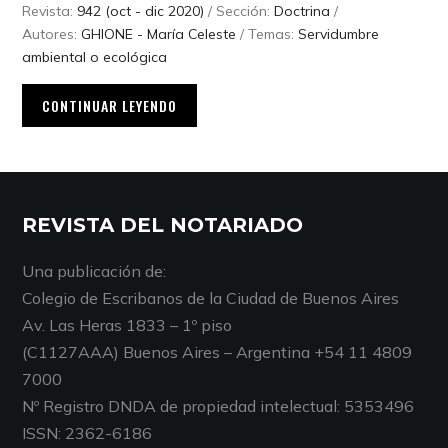
Revista:
942 (oct - dic 2020)
/ Sección:
Doctrina
/
Autores:
GHIONE - María Celeste
/ Temas:
Servidumbre
ambiental o ecológica
CONTINUAR LEYENDO
REVISTA DEL NOTARIADO
Una publicación de:
Colegio de Escribanos de la Ciudad de Buenos Aires
Av. Las Heras 1833 – 1º piso
(C1127AAA) Buenos Aires – Argentina +54 11 4809
7000
Nº Registro DNDA de propiedad intelectual: 5353496
ISSN: 2362-6186