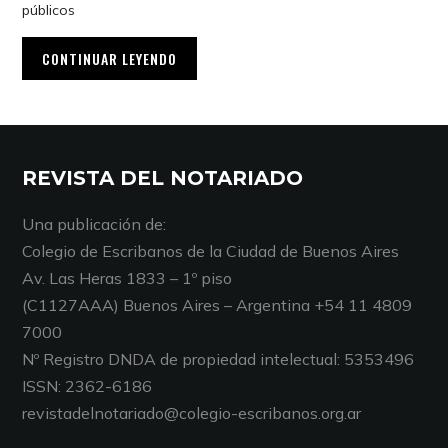
públicos
CONTINUAR LEYENDO
REVISTA DEL NOTARIADO
Una publicación de:
Colegio de Escribanos de la Ciudad de Buenos Aires
Av. Las Heras 1833 – 1º piso
(C1127AAA) Buenos Aires – Argentina +54 11 4809
7000
Nº Registro DNDA de propiedad intelectual: 5353496
ISSN: 2362-6186
revistadelnotariado@colegio-escribanos.org.ar