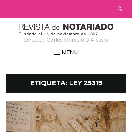
Director: Carlos Marcelo D'Alessio
MENU
ETIQUETA:
LEY 25319