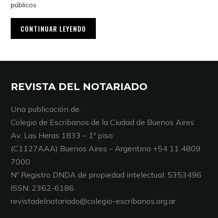
públicos
CONTINUAR LEYENDO
REVISTA DEL NOTARIADO
Una publicación de:
Colegio de Escribanos de la Ciudad de Buenos Aires
Av. Las Heras 1833 – 1º piso
(C1127AAA) Buenos Aires – Argentina +54 11 4809
7000
Nº Registro DNDA de propiedad intelectual: 5353496
ISSN: 2362-6186
revistadelnotariado@colegio-escribanos.org.ar