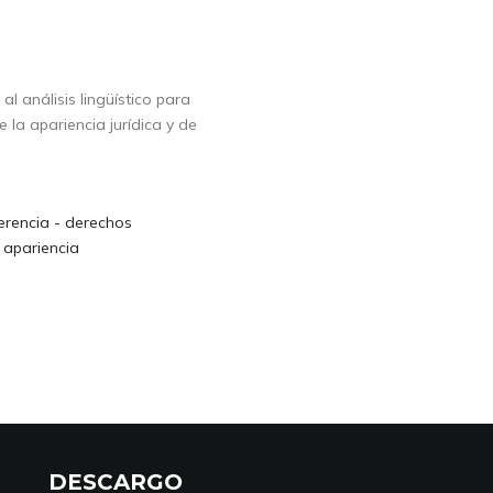
al análisis lingüístico para
 la apariencia jurídica y de
erencia - derechos
 apariencia
DESCARGO