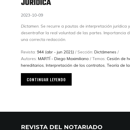
JURÍDICA
2023-10-09
Dictamen.
Se recurre a pautas de interpretación jurídica y 
desentrañar la real voluntad de las partes. Importancia de
una correcta redacción.
Revista:
944 (abr - jun 2021)
/ Sección:
Dictámenes
/
Autores:
MARTÍ - Diego Maximiliano
/ Temas:
Cesión de h
hereditarios
,
Interpretación de los contratos
,
Teoría de la
CONTINUAR LEYENDO
REVISTA DEL NOTARIADO