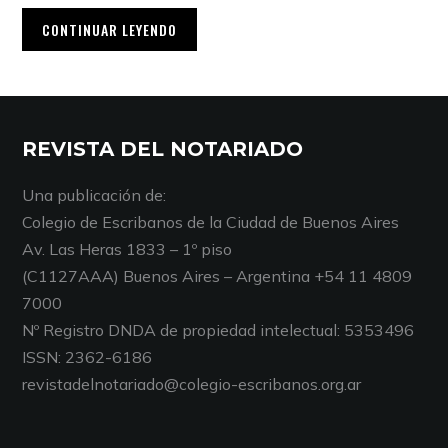
CONTINUAR LEYENDO
REVISTA DEL NOTARIADO
Una publicación de:
Colegio de Escribanos de la Ciudad de Buenos Aires
Av. Las Heras 1833 – 1º piso
(C1127AAA) Buenos Aires – Argentina +54 11 4809
7000
Nº Registro DNDA de propiedad intelectual: 5353496
ISSN: 2362-6186
revistadelnotariado@colegio-escribanos.org.ar