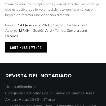
“compra para” o “compra para y con dinero de”. Se concluye
que es posible que la voluntad del otorgante, en el caso,
haya sido realizar una donación diferida.
Revista:
943 (ene - mar 2021)
/ Sección:
Dictámenes
/
Autores:
MIRKIN - Gastón Ariel
/ Temas:
Compra para
terceros
CONTINUAR LEYENDO
REVISTA DEL NOTARIADO
Una publicación de:
Colegio de Escribanos de la Ciudad de Buenos Aires
Av. Las Heras 1833 – 1º piso
(C1127AAA) Buenos Aires – Argentina +54 11 4809