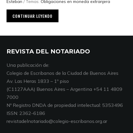
Esteban
/ Temas:
Obligaciones en moneda extranjera
CONTINUAR LEYENDO
REVISTA DEL NOTARIADO
Una publicación de:
Colegio de Escribanos de la Ciudad de Buenos Aires
Av. Las Heras 1833 – 1º piso
(C1127AAA) Buenos Aires – Argentina +54 11 4809
7000
Nº Registro DNDA de propiedad intelectual: 5353496
ISSN: 2362-6186
revistadelnotariado@colegio-escribanos.org.ar