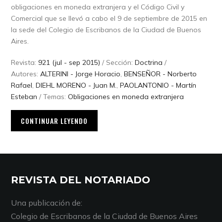
obligaciones en moneda extranjera y el Código Civil y
Comercial que se llevó a cabo el 9 de septiembre de 2015 en
la sede del Colegio de Escribanos de la Ciudad de Buenos
Aires.
Revista:
921 (jul - sep 2015)
/ Sección:
Doctrina
/
Autores:
ALTERINI - Jorge Horacio
,
BENSEÑOR - Norberto
Rafael
,
DIEHL MORENO - Juan M.
,
PAOLANTONIO - Martín
Esteban
/ Temas:
Obligaciones en moneda extranjera
CONTINUAR LEYENDO
REVISTA DEL NOTARIADO
Una publicación de:
Colegio de Escribanos de la Ciudad de Buenos Aires