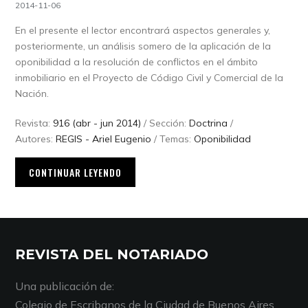
2014-11-06
En el presente el lector encontrará aspectos generales y,
posteriormente, un análisis somero de la aplicación de la
oponibilidad a la resolución de conflictos en el ámbito
inmobiliario en el Proyecto de Código Civil y Comercial de la
Nación.
Revista:
916 (abr - jun 2014)
/ Sección:
Doctrina
/
Autores:
REGIS - Ariel Eugenio
/ Temas:
Oponibilidad
CONTINUAR LEYENDO
REVISTA DEL NOTARIADO
Una publicación de:
Colegio de Escribanos de la Ciudad de Buenos Aires