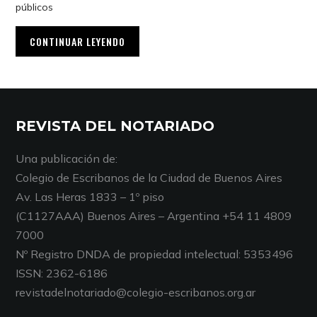
públicos
CONTINUAR LEYENDO
REVISTA DEL NOTARIADO
Una publicación de:
Colegio de Escribanos de la Ciudad de Buenos Aires
Av. Las Heras 1833 – 1º piso
(C1127AAA) Buenos Aires – Argentina +54 11 4809
7000
Nº Registro DNDA de propiedad intelectual: 5353496
ISSN: 2362-6186
revistadelnotariado@colegio-escribanos.org.ar