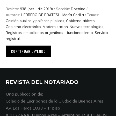
Revista:
938 (oct - dic 2019)
/ Sección:
Doctrina
/
Autores:
HERRERO DE PRATESI - María Cecilia
/ Temas:
Gestión pública y políticas públicas
,
Gobierno abierto
,
Gobierno electrónico
,
Modernización
,
Nuevas tecnologías
,
Registros inmobiliarios argentinos - funcionamiento
,
Servicio
registral
CONTINUAR LEYENDO
REVISTA DEL NOTARIADO
Una publicación de:
Colegio de Escribanos de la Ciudad de Buenos Aires
Av. Las Heras 1833 – 1º piso
(C1127AAA) Buenos Aires – Argentina +54 11 4809