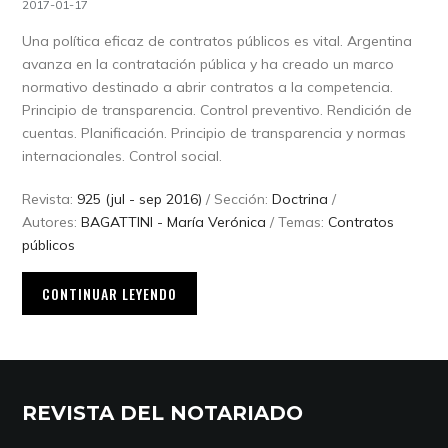
2017-01-17
Una política eficaz de contratos públicos es vital. Argentina
avanza en la contratación pública y ha creado un marco
normativo destinado a abrir contratos a la competencia.
Principio de transparencia. Control preventivo. Rendición de
cuentas. Planificación. Principio de transparencia y normas
internacionales. Control social.
Revista:
925 (jul - sep 2016)
/ Sección:
Doctrina
/
Autores:
BAGATTINI - María Verónica
/ Temas:
Contratos
públicos
CONTINUAR LEYENDO
REVISTA DEL NOTARIADO