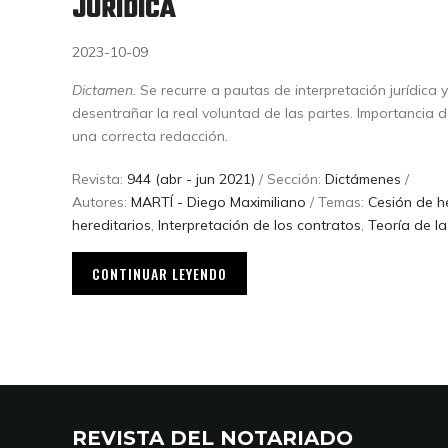
JURÍDICA
2023-10-09
Dictamen.
Se recurre a pautas de interpretación jurídica y 
desentrañar la real voluntad de las partes. Importancia de
una correcta redacción.
Revista:
944 (abr - jun 2021)
/ Sección:
Dictámenes
/
Autores:
MARTÍ - Diego Maximiliano
/ Temas:
Cesión de h
hereditarios
,
Interpretación de los contratos
,
Teoría de la
CONTINUAR LEYENDO
REVISTA DEL NOTARIADO