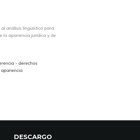
al análisis lingüístico para
 la apariencia jurídica y de
erencia - derechos
 apariencia
DESCARGO