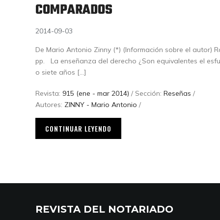
COMPARADOS
2014-09-03
De Mario Antonio Zinny (*) (Información sobre el autor) R
pp. La enseñanza del derecho ¿Son equivalentes el esf
o siete años […]
Revista:
915 (ene - mar 2014)
/ Sección:
Reseñas
/
Autores:
ZINNY - Mario Antonio
/
CONTINUAR LEYENDO
REVISTA DEL NOTARIADO