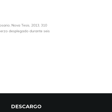
osario, Nova Tesis, 2013, 310
uerzo desplegado durante seis
DESCARGO