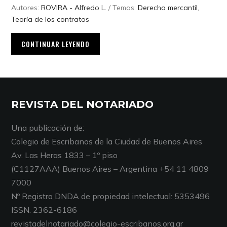
Autores:
ROVIRA - Alfredo L.
/ Temas:
Derecho mercantil
,
Teoría de los contratos
CONTINUAR LEYENDO
REVISTA DEL NOTARIADO
Una publicación de:
Colegio de Escribanos de la Ciudad de Buenos Aires
Av. Las Heras 1833 – 1º piso
(C1127AAA) Buenos Aires – Argentina +54 11 4809
7000
Nº Registro DNDA de propiedad intelectual: 5353496
ISSN: 2362-6186
revistadelnotariado@colegio-escribanos.org.ar