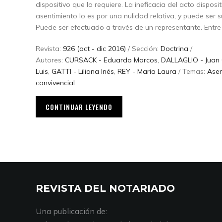
dispositivo que lo requiere. La ineficacia del acto disposi
asentimiento lo es por una nulidad relativa, y puede ser
Puede ser efectuado a través de un representante. Entre
Revista:
926 (oct - dic 2016)
/ Sección:
Doctrina
/
Autores:
CURSACK - Eduardo Marcos
,
DALLAGLIO - Juan 
Luis
,
GATTI - Liliana Inés
,
REY - María Laura
/ Temas:
Asen
convivencial
CONTINUAR LEYENDO
REVISTA DEL NOTARIADO
Una publicación de: