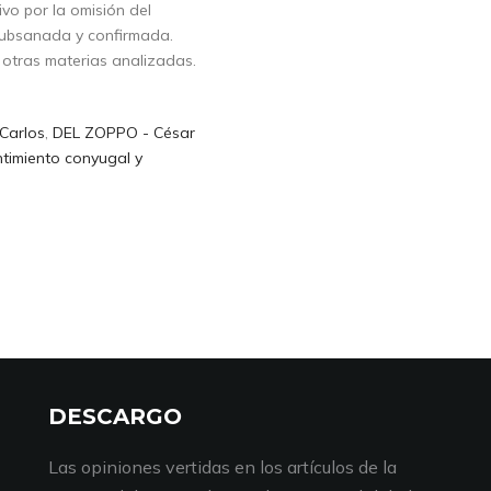
tivo por la omisión del
 subsanada y confirmada.
 otras materias analizadas.
Carlos
,
DEL ZOPPO - César
timiento conyugal y
DESCARGO
Las opiniones vertidas en los artículos de la