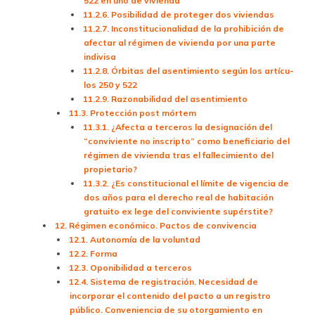
522 en uno de vivienda
11.2.6. Posibilidad de proteger dos viviendas
11.2.7. Inconstitucionalidad de la prohi­bición de
afectar al régimen de vivienda por una parte
indivisa
11.2.8. Órbitas del asentimiento según los ar­tícu­
los 250 y 522
11.2.9. Razonabilidad del asentimiento
11.3. Protección post mórtem
11.3.1. ¿Afecta a terceros la designación del
“conviviente no inscripto” como beneficiario del
régimen de vivienda tras el fallecimiento del
propietario?
11.3.2. ¿Es constitucional el límite de vigencia de
dos años para el derecho real de habitación
gratuito ex lege del conviviente supérstite?
12. Régimen económico. Pactos de convivencia
12.1. Autonomía de la voluntad
12.2. Forma
12.3. Oponibilidad a terceros
12.4. Sistema de registración. Necesidad de
incorporar el contenido del pacto a un registro
público. Conveniencia de su otorgamiento en