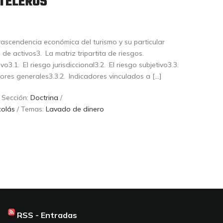
TELEROS
rascendencia económica del turismo y su particular
 de activos3. La matriz tripartita de riesgos.
tivo3.1. El riesgo jurisdiccional3.2. El riesgo subjetivo3.3.
adores generales3.3.2. Indicadores vinculados a […]
 Sección:
Doctrina
/
colás
/ Temas:
Lavado de dinero
RSS - Entradas