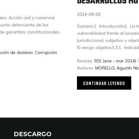
DESARROLLOS HO
2014-09-03
s. Acción civil y comercial
sunto delincuente de los
Sumario1. Introducción2. La t
de garantías constitucionales.
vulnerabilidad frente al lavado
Jurisdiccional, subjetivo y obje
El riesgo objetivo3.3.1. Indic
nción de dominio
,
Corrupción
Revista:
915 (ene - mar 2014)
/
Autores:
MORELLO, Agustín Ni
CONTINUAR LEYENDO
DESCARGO