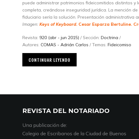
puede administrar patrimonios fideicomitidos distintos y l
completa, creándose inseguridad jurídica. La mención de 
fiduciario sería la solución. Presentación administrativa a
Imagen:
Keys of Keyboard.
Cesar Esparza Bertuline.
Cr
Revista:
920 (abr - jun 2015)
/ Sección:
Doctrina
/
Autores:
COMAS - Adrián Carlos
/ Temas:
Fideicomiso
CONTINUAR LEYENDO
REVISTA DEL NOTARIADO
Una publicación de:
Colegio de Escribanos de la Ciudad de Buenos