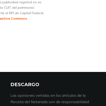
a publicidad registral no es
la CUIT del patrimonio
nte el RPI de Capital Federal.
eative Commons
DESCARGO
Las opiniones vertidas en los artículos de la
Revista del Notariado son de responsabilidad