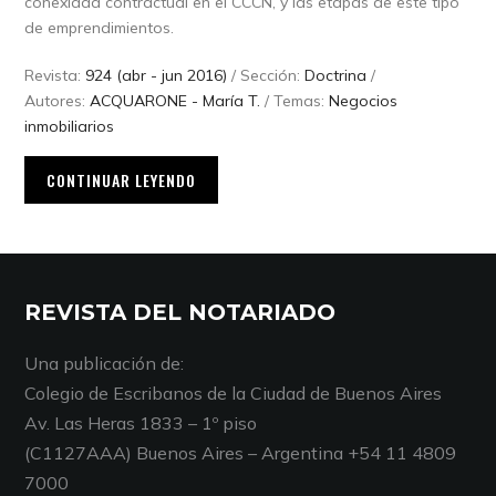
conexidad contractual en el CCCN, y las etapas de este tipo
de emprendimientos.
Revista:
924 (abr - jun 2016)
/ Sección:
Doctrina
/
Autores:
ACQUARONE - María T.
/ Temas:
Negocios
inmobiliarios
CONTINUAR LEYENDO
REVISTA DEL NOTARIADO
Una publicación de:
Colegio de Escribanos de la Ciudad de Buenos Aires
Av. Las Heras 1833 – 1º piso
(C1127AAA) Buenos Aires – Argentina +54 11 4809
7000