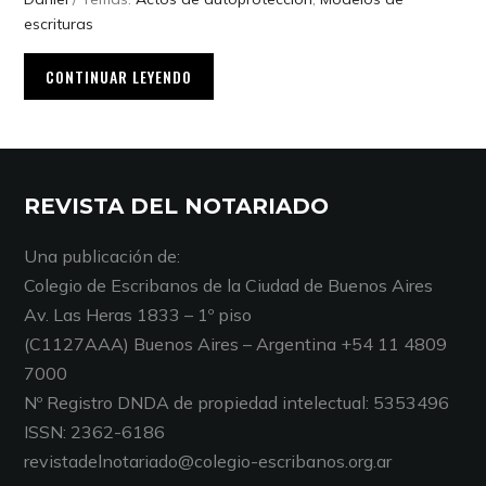
escrituras
CONTINUAR LEYENDO
REVISTA DEL NOTARIADO
Una publicación de:
Colegio de Escribanos de la Ciudad de Buenos Aires
Av. Las Heras 1833 – 1º piso
(C1127AAA) Buenos Aires – Argentina +54 11 4809
7000
Nº Registro DNDA de propiedad intelectual: 5353496
ISSN: 2362-6186
revistadelnotariado@colegio-escribanos.org.ar