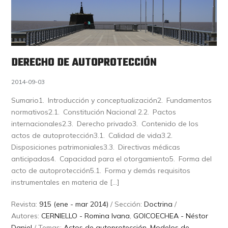
DERECHO DE AUTOPROTECCIÓN
2014-09-03
Sumario1. Introducción y conceptualización2. Fundamentos
normativos2.1. Constitución Nacional 2.2. Pactos
internacionales2.3. Derecho privado3. Contenido de los
actos de autoprotección3.1. Calidad de vida3.2.
Disposiciones patrimoniales3.3. Directivas médicas
anticipadas4. Capacidad para el otorgamiento5. Forma del
acto de autoprotección5.1. Forma y demás requisitos
instrumentales en materia de […]
Revista:
915 (ene - mar 2014)
/ Sección:
Doctrina
/
Autores:
CERNIELLO - Romina Ivana
,
GOICOECHEA - Néstor
Daniel
/ Temas:
Actos de autoprotección
,
Modelos de