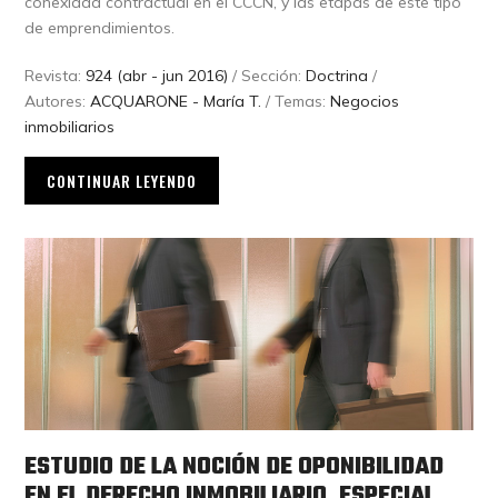
conexidad contractual en el CCCN, y las etapas de este tipo
de emprendimientos.
Revista:
924 (abr - jun 2016)
/ Sección:
Doctrina
/
Autores:
ACQUARONE - María T.
/ Temas:
Negocios
inmobiliarios
CONTINUAR LEYENDO
ESTUDIO DE LA NOCIÓN DE OPONIBILIDAD
EN EL DERECHO INMOBILIARIO. ESPECIAL