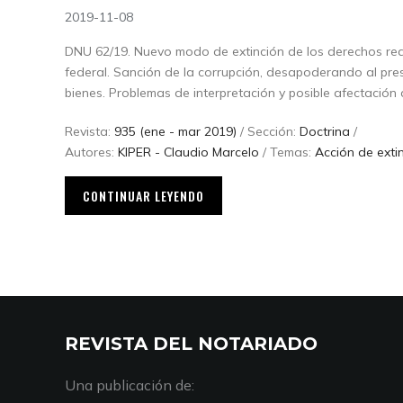
2019-11-08
DNU 62/19. Nuevo modo de extinción de los derechos reale
federal. Sanción de la corrupción, desapoderando al pre
bienes. Problemas de interpretación y posible afectación 
Revista:
935 (ene - mar 2019)
/ Sección:
Doctrina
/
Autores:
KIPER - Claudio Marcelo
/ Temas:
Acción de exti
CONTINUAR LEYENDO
REVISTA DEL NOTARIADO
Una publicación de: