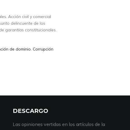
s. Acción civil y comercial
sunto delincuente de los
de garantías constitucionales.
nción de dominio
,
Corrupción
DESCARGO
Las opiniones vertidas en los artículos de la