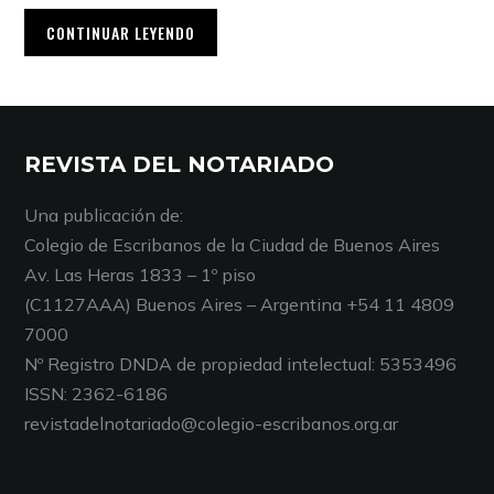
CONTINUAR LEYENDO
REVISTA DEL NOTARIADO
Una publicación de:
Colegio de Escribanos de la Ciudad de Buenos Aires
Av. Las Heras 1833 – 1º piso
(C1127AAA) Buenos Aires – Argentina +54 11 4809
7000
Nº Registro DNDA de propiedad intelectual: 5353496
ISSN: 2362-6186
revistadelnotariado@colegio-escribanos.org.ar