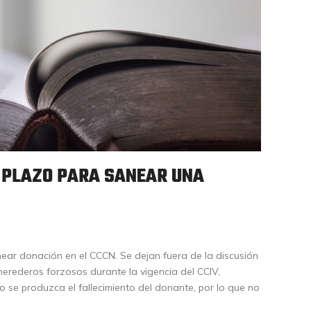
 PLAZO PARA SANEAR UNA
ear donación en el CCCN. Se dejan fuera de la discusión
erederos forzosos durante la vigencia del CCIV,
se produzca el fallecimiento del donante, por lo que no