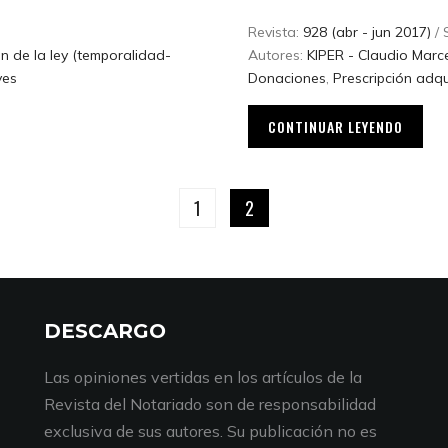
Revista:
928 (abr - jun 2017)
/ 
ón de la ley (temporalidad-
Autores:
KIPER - Claudio Marc
yes
Donaciones
,
Prescripción adqu
CONTINUAR LEYENDO
1
2
DESCARGO
Las opiniones vertidas en los artículos de la
Revista del Notariado son de responsabilidad
exclusiva de sus autores. Su publicación no es