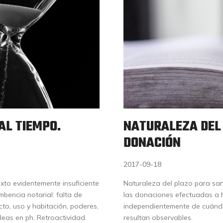
AL TIEMPO.
NATURALEZA DEL
DONACIÓN
2017-09-18
xto evidentemente insuficiente
Naturaleza del plazo para san
umbencia notarial: falta de
las donaciones efectuadas a h
cto, uso y habitación, poderes,
independientemente de cuándo 
leas en ph. Retroactividad.
resultan observables.