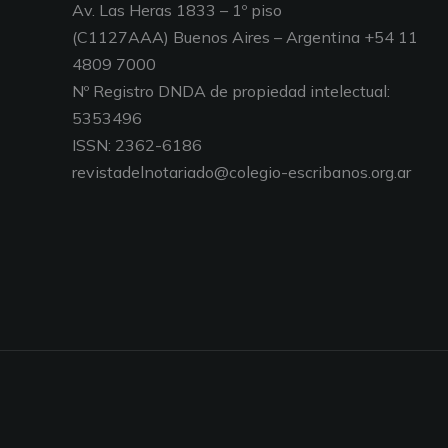
Av. Las Heras 1833 – 1º piso
(C1127AAA) Buenos Aires – Argentina +54 11
4809 7000
Nº Registro DNDA de propiedad intelectual:
5353496
ISSN: 2362-6186
revistadelnotariado@colegio-escribanos.org.ar