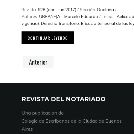
Revista:
928 (abr - jun 2017)
/ Sección:
Doctrina
/
Autores:
URBANEJA - Marcelo Eduardo
/ Temas:
Aplicaci
vigencia)
,
Derecho transitorio
,
Eficacia temporal de las le
CONTINUAR LEYENDO
Anterior
REVISTA DEL NOTARIADO
Una publicación de:
Colegio de Escribanos de la Ciudad de Buenos
Aires