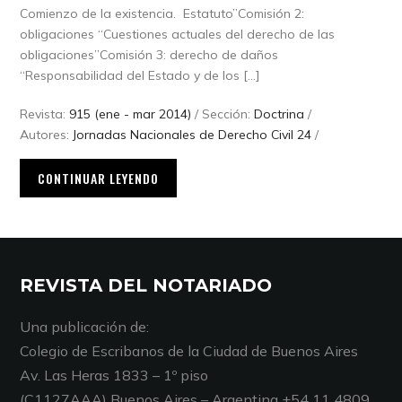
Comienzo de la existencia. Estatuto”Comisión 2:
obligaciones “Cuestiones actuales del derecho de las
obligaciones”Comisión 3: derecho de daños
“Responsabilidad del Estado y de los […]
Revista:
915 (ene - mar 2014)
/ Sección:
Doctrina
/
Autores:
Jornadas Nacionales de Derecho Civil 24
/
CONTINUAR LEYENDO
REVISTA DEL NOTARIADO
Una publicación de:
Colegio de Escribanos de la Ciudad de Buenos Aires
Av. Las Heras 1833 – 1º piso
(C1127AAA) Buenos Aires – Argentina +54 11 4809