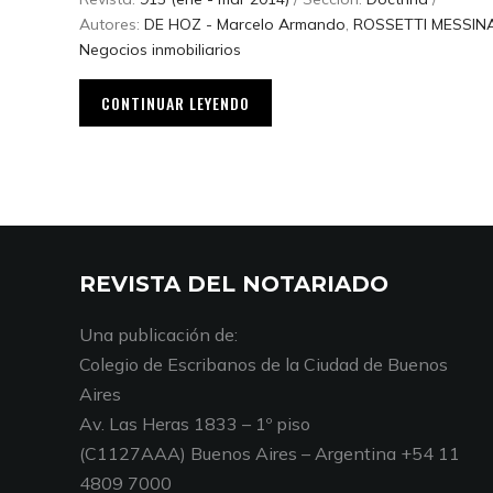
Autores:
DE HOZ - Marcelo Armando
,
ROSSETTI MESSINA 
Negocios inmobiliarios
CONTINUAR LEYENDO
REVISTA DEL NOTARIADO
Una publicación de:
Colegio de Escribanos de la Ciudad de Buenos
Aires
Av. Las Heras 1833 – 1º piso
(C1127AAA) Buenos Aires – Argentina +54 11
4809 7000