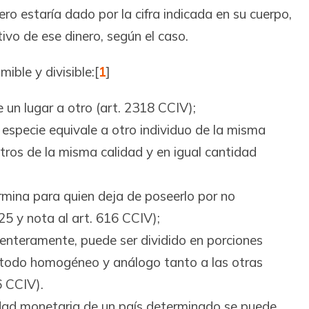
nero estaría dado por la cifra indicada en su cuerpo,
tivo de ese dinero, según el caso.
ible y divisible:
[
1
]
un lugar a otro (art. 2318 CCIV);
 especie equivale a otro individuo de la misma
otros de la misma calidad y en igual cantidad
rmina para quien deja de poseerlo por no
325 y nota al art. 616 CCIV);
o enteramente, puede ser dividido en porciones
n todo homogéneo y análogo tanto a las otras
6 CCIV).
dad monetaria de un país determinado se puede