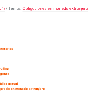
14)
/ Temas:
Obligaciones en moneda extranjera
inerarias
 Vélez
vigente
ídico actual
l precio en moneda extranjera